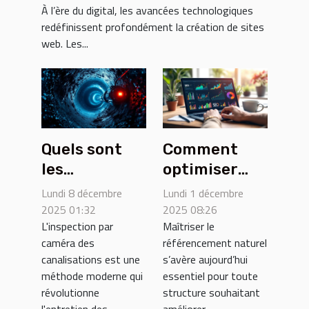
?
À l’ère du digital, les avancées technologiques
redéfinissent profondément la création de sites
web. Les...
Quels sont
Comment
les
optimiser
avantages
votre
Lundi 8 décembre
Lundi 1 décembre
d'une
présence en
2025 01:32
2025 08:26
L'inspection par
Maîtriser le
inspection
ligne grâce
caméra des
référencement naturel
par caméra
aux outils
canalisations est une
s’avère aujourd’hui
pour vos
SEO
méthode moderne qui
essentiel pour toute
canalisations
modernes ?
révolutionne
structure souhaitant