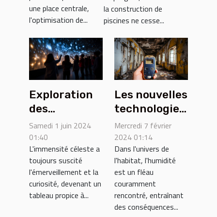
batteries
une place centrale,
la construction de
lithium-ion
l'optimisation de...
piscines ne cesse...
Les nouvelles
Exploration
technologies
des
pour
avantages
Mercredi 7 février
Samedi 1 juin 2024
détecter et
des
2024 01:14
01:40
Dans l'univers de
L'immensité céleste a
traiter
projecteurs
l'habitat, l'humidité
toujours suscité
l'humidité
de ciel étoilé
est un fléau
l'émerveillement et la
dans les
pour
couramment
curiosité, devenant un
maisons
l'éducation
rencontré, entraînant
tableau propice à...
et le bien-
des conséquences...