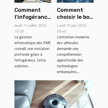
Comment
Comment
l'infogérance
choisir le bon
transforme-
outil de
Jeudi 17 juillet 2025
Lundi 16 juin 2025
t-elle la
diagnostic
10:30
00:40
La gestion
L’entretien moderne
gestion des
pour votre
informatique des PME
des véhicules
PME ?
véhicule
connaît une mutation
demande une
profonde grâce à
compréhension
l'infogérance. Cette
approfondie des
solution...
technologies
embarquées....