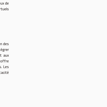
eux de
rtuels
on des
tégrer
nt aux
 offre
s. Les
cacité