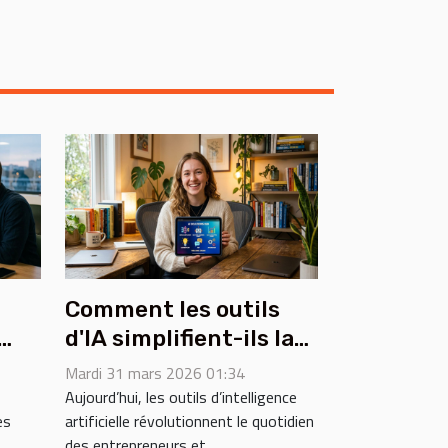
Comment les outils
d'IA simplifient-ils la
ans
vie des entrepreneurs
Mardi 31 mars 2026 01:34
?
Aujourd’hui, les outils d’intelligence
es
artificielle révolutionnent le quotidien
des entrepreneurs et...