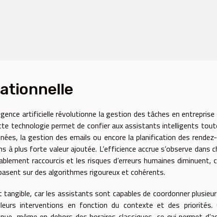
rationnelle
ligence artificielle révolutionne la gestion des tâches en entreprise
te technologie permet de confier aux assistants intelligents tout
onnées, la gestion des emails ou encore la planification des rendez
ons à plus forte valeur ajoutée. L’efficience accrue s’observe dans 
rablement raccourcis et les risques d’erreurs humaines diminuent, c
 basent sur des algorithmes rigoureux et cohérents.
t tangible, car les assistants sont capables de coordonner plusieur
leurs interventions en fonction du contexte et des priorités.
inue, même en dehors des horaires classiques, ce qui permet d’a