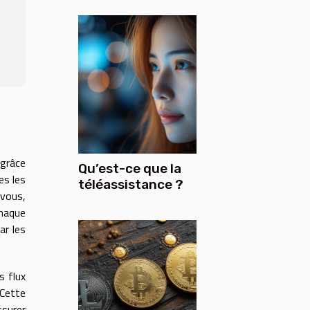
 grâce
Qu’est-ce que la
es les
téléassistance ?
-vous,
chaque
ar les
s flux
 Cette
ssurer