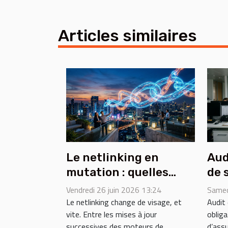
Articles similaires
Le netlinking en
Aud
mutation : quelles
de 
compétences
rév
Vendredi 26 juin 2026 13:24
Samed
développer
con
Le netlinking change de visage, et
Audit 
vite. Entre les mises à jour
oblig
maintenant ?
têt
successives des moteurs de
d’assu