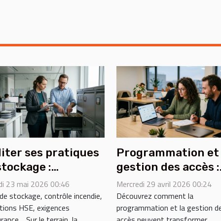
iter ses pratiques
Programmation et
stockage :
gestion des accès :
élateur de
secrets d’une UX s
i 23 mai 2026 00:46
Mercredi 29 avril 2026 00:24
formité ou casse-
friction
de stockage, contrôle incendie,
Découvrez comment la
ations HSE, exigences
programmation et la gestion d
e réglementaire ?
rance… Sur le terrain, la
accès peuvent transformer