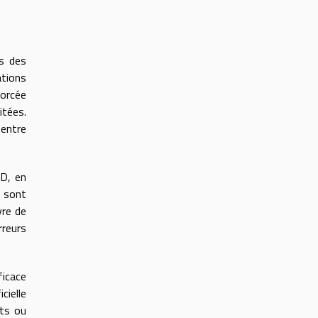
es des
ations
forcée
itées.
 entre
PD, en
 sont
vre de
rreurs
ficace
cielle
cts ou