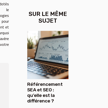
 dotés
nt le
SUR LE MÊME
ogies
SUJET
 pour
ent et
rquoi
’avère
 votre
Référencement
SEA et SEO :
qu’elle est la
différence ?