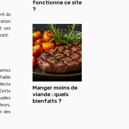
fonctionne ce site
?
ent du
ration
et ses
eant.
tantes
faible
llecte
Manger moins de
 Cette
viande : quels
uelles
bienfaits ?
leurs,
on des