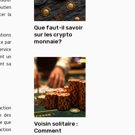
outien
cer la
Que faut-il savoir
sur les crypto
ations
monnaie?
te par
ervice
ent un
ent sa
action
re des
me que
Voisin solitaire :
action
Comment