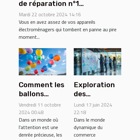
de réparation n°1
d'électroménager dans le 93
Mardi 22 octobre 2024 14:16
Vous en avez assez de vos appareils
électroménagers qui tombent en panne au pire
moment...
Comment les
Exploration
ballons
des
publicitaires
avantages
Vendredi 11 octobre
Lundi 17 juin 2024
hélium
compétitifs
2024 00:48
22:18
Dans un monde où
Dans le monde
boostent la
de
l'attention est une
dynamique du
visibilité des
l'intégration
denrée précieuse, les
commerce
entreprises
de la