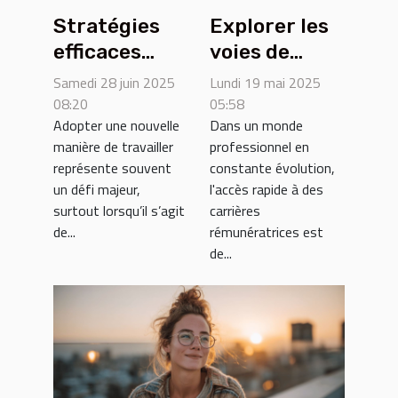
Stratégies
Explorer les
efficaces
voies de
pour une
certification
Samedi 28 juin 2025
Lundi 19 mai 2025
transition
rapide pour
08:20
05:58
Adopter une nouvelle
Dans un monde
sereine vers
des carrières
manière de travailler
professionnel en
le freelance
lucratives
représente souvent
constante évolution,
un défi majeur,
l'accès rapide à des
surtout lorsqu’il s’agit
carrières
de...
rémunératrices est
de...