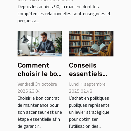
années 90
Depuis les années 90, la manière dont les
compétences relationnelles sont enseignées et
perçues a...
Comment
Conseils
choisir le bon
essentiels
contrat de
pour l'achat
Vendredi 31 octobre
Lundi 1 septembre
maintenance
efficace en
2025 23:04
2025 02:48
Choisir le bon contrat
L'achat en politiques
pour votre
politiques
de maintenance pour
publiques représente
ascenseur ?
publiques
son ascenseur est une
un levier stratégique
étape essentielle afin
pour optimiser
de garantir...
l'utilisation des...