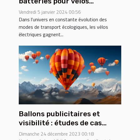
batteries pour vélos
électriques : avantages et
Vendredi 5 janvier 2024 00:56
inconvénients
Dans l'univers en constante évolution des
modes de transport écologiques, les vélos
électriques gagnent...
Ballons publicitaires et
visibilité : études de cas
réussies
Dimanche 24 décembre 2023 00:18