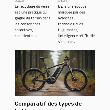
du verre sur
01:28
02:28
Dans une époque
Le recyclage du verre
marché du
les petites
marquée par des
est une pratique qui
travail en
entreprises
avancées
gagne du terrain dans
France
locales
technologiques
les consciences
fulgurantes,
collectives,
l'intelligence artificielle
conscientes...
s'impose...
Comparatif des types de