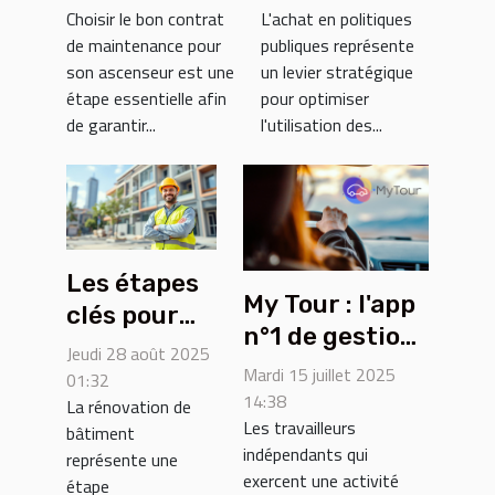
Choisir le bon contrat
L'achat en politiques
pour votre
politiques
de maintenance pour
publiques représente
ascenseur ?
publiques
son ascenseur est une
un levier stratégique
étape essentielle afin
pour optimiser
de garantir...
l'utilisation des...
Les étapes
My Tour : l'app
clés pour
n°1 de gestion
une
Jeudi 28 août 2025
administrative
Mardi 15 juillet 2025
rénovation
01:32
pour les
14:38
La rénovation de
réussie de
Les travailleurs
indépendants
bâtiment
bâtiment
indépendants qui
représente une
en
exercent une activité
étape