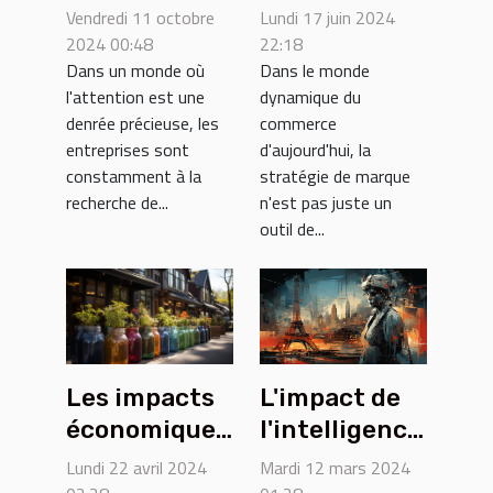
publicitaires
avantages
Vendredi 11 octobre
Lundi 17 juin 2024
hélium
compétitifs
2024 00:48
22:18
Dans un monde où
Dans le monde
boostent la
de
l'attention est une
dynamique du
visibilité des
l'intégration
denrée précieuse, les
commerce
entreprises
de la
entreprises sont
d'aujourd'hui, la
stratégie de
constamment à la
stratégie de marque
marque dans
recherche de...
n'est pas juste un
outil de...
la
planification
stratégique
d'entreprise
L'impact de
Les impacts
l'intelligence
économiques
artificielle
du recyclage
Mardi 12 mars 2024
Lundi 22 avril 2024
sur le