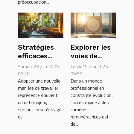
préoccupation...
Stratégies
Explorer les
efficaces
voies de
pour une
certification
Samedi 28 juin 2025
Lundi 19 mai 2025
transition
rapide pour
08:20
05:58
Adopter une nouvelle
Dans un monde
sereine vers
des carrières
manière de travailler
professionnel en
le freelance
lucratives
représente souvent
constante évolution,
un défi majeur,
l'accès rapide à des
surtout lorsqu’il s’agit
carrières
de...
rémunératrices est
de...