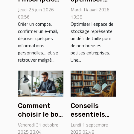
peut bloquer
l'espace de
Jeudi 25 juin 2026
Mardi 14 avril 2026
votre accès
stockage
00:56
13:38
Créer un compte,
Optimiser l’espace de
aux tests
pour les
confirmer un e-mail,
stockage représente
rémunérés
petites
déposer quelques
un défi de taille pour
entreprises ?
informations
de nombreuses
personnelles… et se
petites entreprises.
retrouver malgré...
Une...
Comment
Conseils
choisir le bon
essentiels
contrat de
pour l'achat
Vendredi 31 octobre
Lundi 1 septembre
maintenance
efficace en
2025 23:04
2025 02:48