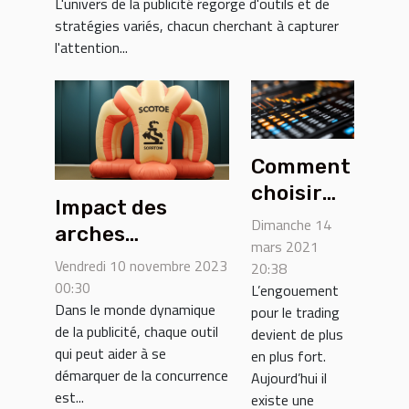
L'univers de la publicité regorge d'outils et de
stratégies variés, chacun cherchant à capturer
l'attention...
Comment
choisir
Impact des
son site
Dimanche 14
arches
de
mars 2021
gonflables
Vendredi 10 novembre 2023
20:38
trading ?
personnalisables
00:30
L’engouement
Dans le monde dynamique
sur l'industrie
pour le trading
de la publicité, chaque outil
devient de plus
publicitaire
qui peut aider à se
en plus fort.
démarquer de la concurrence
Aujourd’hui il
est...
existe une