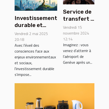
Service de
Investissement
transfert à
durable et
l’aéroport
Vendredi 15
rentable en
de Genève :
novembre 2024
Vendredi 2 mai 2025
2023
12:14
profitez
20:18
Imaginez : vous
Avec l'éveil des
tendances et
d’un trajet
venez d’atterrir à
consciences face aux
secteurs
sans stress
l’aéroport de
enjeux environnementaux
porteurs
!
Genève après un...
et sociaux,
l'investissement durable
s'impose...