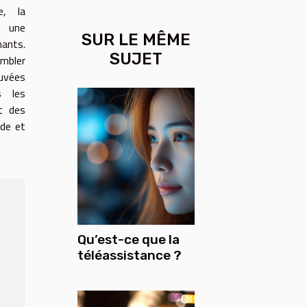
e, la
t une
SUR LE MÊME
ants.
SUJET
mbler
ouvées
s les
t des
ude et
Qu’est-ce que la
téléassistance ?