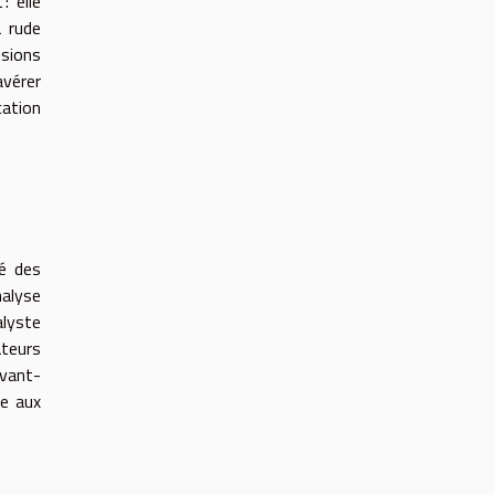
: elle
à rude
isions
avérer
cation
mé des
alyse
alyste
ateurs
avant-
ce aux