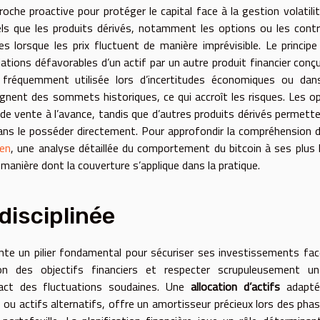
che proactive pour protéger le capital face à la gestion volatili
tels que les produits dérivés, notamment les options ou les cont
s lorsque les prix fluctuent de manière imprévisible. Le principe
tions défavorables d’un actif par un autre produit financier conç
 fréquemment utilisée lors d’incertitudes économiques ou dan
gnent des sommets historiques, ce qui accroît les risques. Les o
ou de vente à l’avance, tandis que d’autres produits dérivés permett
 sans le posséder directement. Pour approfondir la compréhension 
ien
, une analyse détaillée du comportement du bitcoin à ses plus
 manière dont la couverture s’applique dans la pratique.
disciplinée
nte un pilier fondamental pour sécuriser ses investissements fac
ion des objectifs financiers et respecter scrupuleusement un
pact des fluctuations soudaines. Une
allocation d’actifs
adapté
és ou actifs alternatifs, offre un amortisseur précieux lors des pha