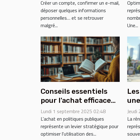
rémunérés
ent
Créer un compte, confirmer un e-mail,
Optim
déposer quelques informations
représ
personnelles… et se retrouver
nombr
malgré...
Une...
Conseils essentiels
Les
pour l'achat efficace
une
en politiques
réu
Lundi 1 septembre 2025 02:48
Jeudi
publiques
L'achat en politiques publiques
La ré
représente un levier stratégique pour
repré
optimiser l'utilisation des...
souve