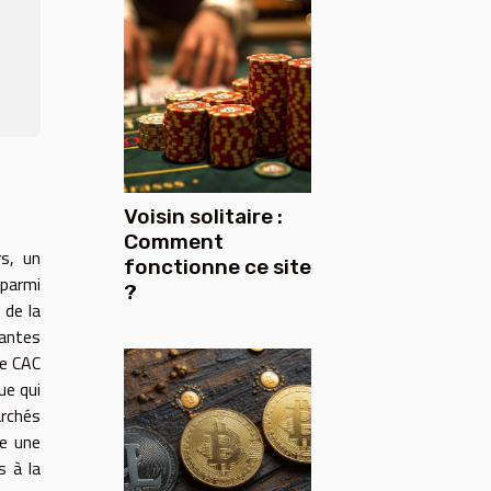
Voisin solitaire :
Comment
rs, un
fonctionne ce site
 parmi
?
 de la
tantes
le CAC
ue qui
archés
re une
s à la