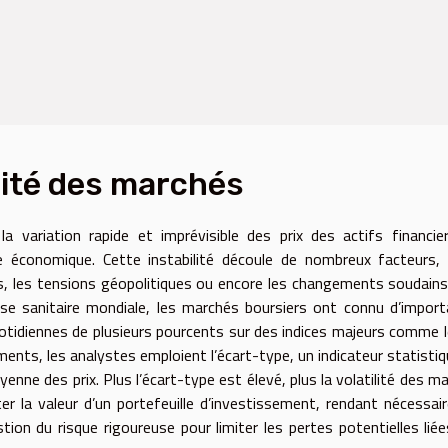
lité des marchés
 variation rapide et imprévisible des prix des actifs financie
e économique. Cette instabilité découle de nombreux facteurs,
, les tensions géopolitiques ou encore les changements soudains
rise sanitaire mondiale, les marchés boursiers ont connu d’impor
uotidiennes de plusieurs pourcents sur des indices majeurs comme 
nts, les analystes emploient l’écart-type, un indicateur statistiq
enne des prix. Plus l’écart-type est élevé, plus la volatilité des m
er la valeur d’un portefeuille d’investissement, rendant nécessai
tion du risque rigoureuse pour limiter les pertes potentielles liée