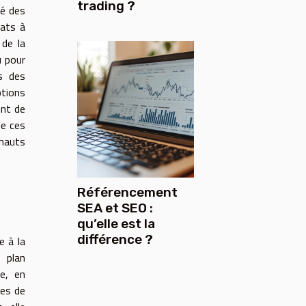
trading ?
té des
rats à
 de la
u pour
s des
ptions
ent de
de ces
 hauts
Référencement
SEA et SEO :
qu’elle est la
différence ?
e à la
 plan
e, en
ses de