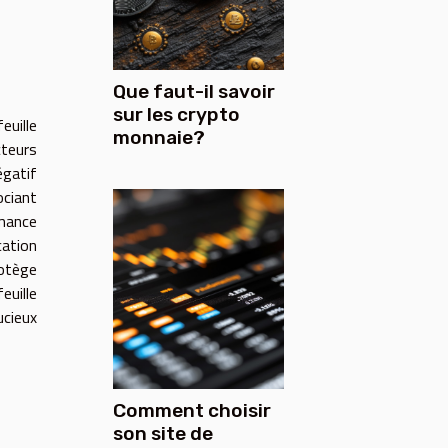
Que faut-il savoir
sur les crypto
uille
monnaie?
cteurs
égatif
ociant
rmance
cation
rotège
euille
ucieux
Comment choisir
son site de