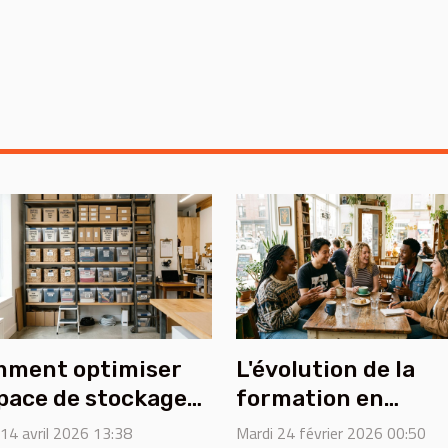
ment optimiser
L'évolution de la
space de stockage
formation en
r les petites
compétences
 14 avril 2026 13:38
Mardi 24 février 2026 00:50