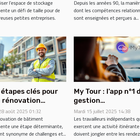
reprises ?
relationnelles dep
iser l’espace de stockage
Depuis les années 90, la maniè
ente un défi de taille pour de
dont les compétences relationn
les années 90
euses petites entreprises.
sont enseignées et perçues a...
 étapes clés pour
My Tour : l'app n°1 
 rénovation
gestion
ssie de bâtiment
administrative po
 28 août 2025 01:32
Mardi 15 juillet 2025 14:38
les indépendants 
novation de bâtiment
Les travailleurs indépendants q
sente une étape déterminante,
exercent une activité itinérante
déplacement !
nt synonyme de challenges et...
doivent jongler entre les rendez