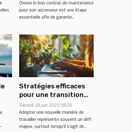
uis
votre ascenseur ?
re
Choisir le bon contrat de maintenance
elles
pour son ascenseur est une étape
essentielle afin de garantir...
de
Stratégies efficaces
pour une transition
ur
sereine vers le
Samedi 28 juin 2025 08:20
en
freelance
ui
Adopter une nouvelle manière de
travailler représente souvent un défi
-
majeur, surtout lorsqu’il s’agit de...