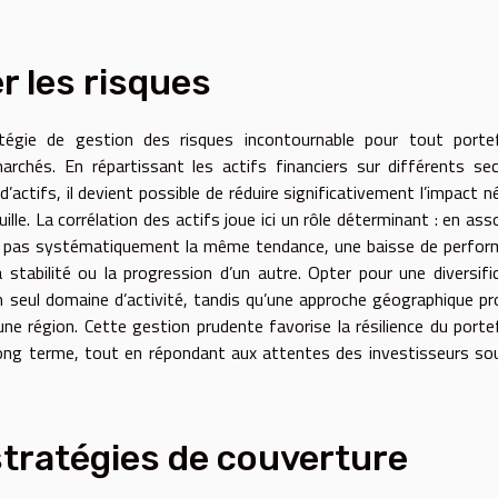
er les risques
égie de gestion des risques incontournable pour tout portefe
archés. En répartissant les actifs financiers sur différents se
ctifs, il devient possible de réduire significativement l’impact n
lle. La corrélation des actifs joue ici un rôle déterminant : en ass
nt pas systématiquement la même tendance, une baisse de perfo
tabilité ou la progression d’un autre. Opter pour une diversifi
un seul domaine d’activité, tandis qu’une approche géographique p
ne région. Cette gestion prudente favorise la résilience du portef
ong terme, tout en répondant aux attentes des investisseurs so
stratégies de couverture