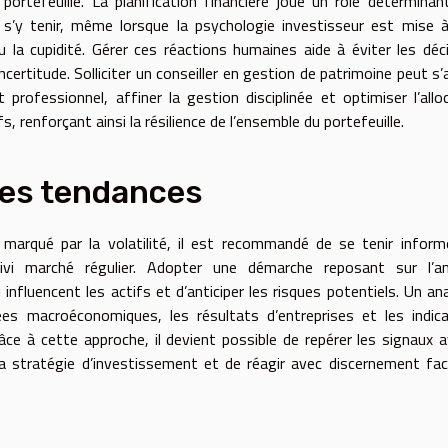
ortefeuille. La planification financière joue un rôle déterminant 
de s’y tenir, même lorsque la psychologie investisseur est mise 
 la cupidité. Gérer ces réactions humaines aide à éviter les déc
ncertitude. Solliciter un conseiller en gestion de patrimoine peut s’
professionnel, affiner la gestion disciplinée et optimiser l’allo
s, renforçant ainsi la résilience de l’ensemble du portefeuille.
 les tendances
marqué par la volatilité, il est recommandé de se tenir infor
vi marché régulier. Adopter une démarche reposant sur l’an
influencent les actifs et d’anticiper les risques potentiels. Un an
nées macroéconomiques, les résultats d’entreprises et les indic
Grâce à cette approche, il devient possible de repérer les signaux 
a stratégie d’investissement et de réagir avec discernement fa