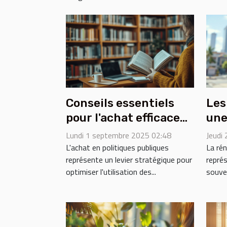
Conseils essentiels
Les
pour l'achat efficace
une
en politiques
réu
Lundi 1 septembre 2025 02:48
Jeudi
publiques
L'achat en politiques publiques
La ré
représente un levier stratégique pour
repré
optimiser l'utilisation des...
souve