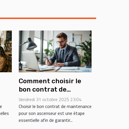
Comment choisir le
bon contrat de
maintenance pour
Vendredi 31 octobre 2025 23:04
uis
votre ascenseur ?
re
Choisir le bon contrat de maintenance
elles
pour son ascenseur est une étape
essentielle afin de garantir...