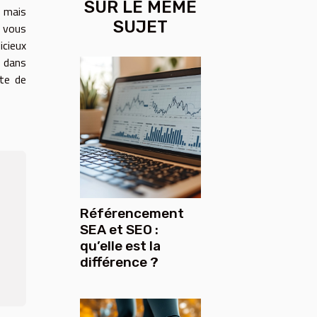
SUR LE MÊME
, mais
SUJET
 vous
icieux
z dans
ite de
Référencement
SEA et SEO :
qu’elle est la
différence ?