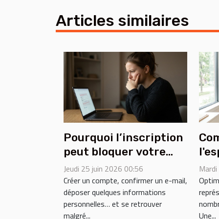
Articles similaires
Pourquoi l’inscription
Com
peut bloquer votre
l'e
accès aux tests
pou
Jeudi 25 juin 2026 00:56
Mardi
rémunérés
ent
Créer un compte, confirmer un e-mail,
Optim
déposer quelques informations
représ
personnelles… et se retrouver
nombr
malgré...
Une...