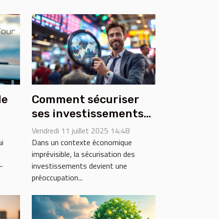
de
Comment sécuriser
ses investissements
ur
dans un marché
Vendredi 11 juillet 2025 14:48
en
volatile ?
ui
Dans un contexte économique
imprévisible, la sécurisation des
-
investissements devient une
préoccupation...