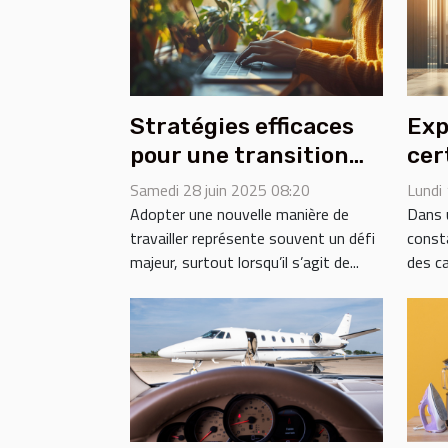
Stratégies efficaces
Exp
pour une transition
cer
sereine vers le
pou
Samedi 28 juin 2025 08:20
Lundi
freelance
luc
Adopter une nouvelle manière de
Dans 
travailler représente souvent un défi
consta
majeur, surtout lorsqu’il s’agit de...
des ca