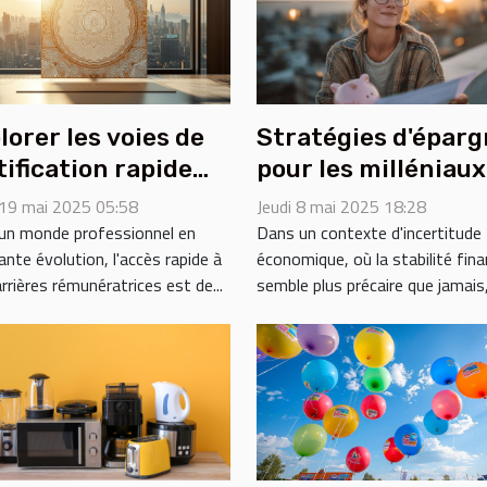
lorer les voies de
Stratégies d'épar
tification rapide
pour les milléniaux
r des carrières
face à l'incertitud
 19 mai 2025 05:58
Jeudi 8 mai 2025 18:28
ratives
économique actuel
un monde professionnel en
Dans un contexte d'incertitude
nte évolution, l'accès rapide à
économique, où la stabilité fina
rrières rémunératrices est de...
semble plus précaire que jamais, i