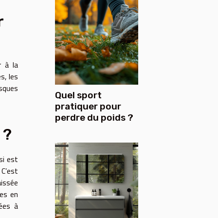
r
r à la
s, les
isques
Quel sport
pratiquer pour
perdre du poids ?
 ?
si est
 C’est
aissée
tes en
sées à