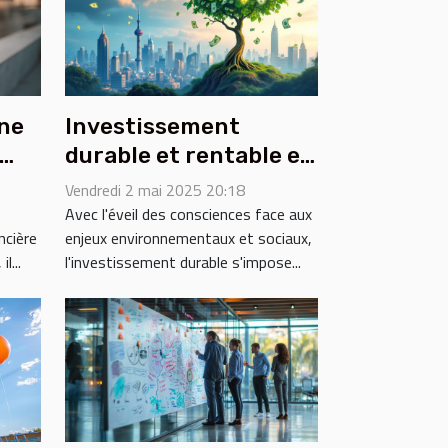
gne
Investissement
durable et rentable en
e
2023 tendances et
Vendredi 2 mai 2025 20:18
le
secteurs porteurs
Avec l'éveil des consciences face aux
ncière
enjeux environnementaux et sociaux,
l...
l'investissement durable s'impose...