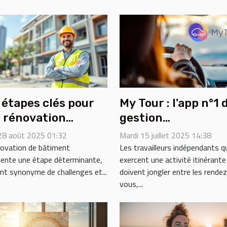
 étapes clés pour
My Tour : l'app n°1 
 rénovation
gestion
ssie de bâtiment
administrative po
 28 août 2025 01:32
Mardi 15 juillet 2025 14:38
les indépendants 
novation de bâtiment
Les travailleurs indépendants q
sente une étape déterminante,
exercent une activité itinérante
déplacement !
nt synonyme de challenges et...
doivent jongler entre les rendez
vous,...