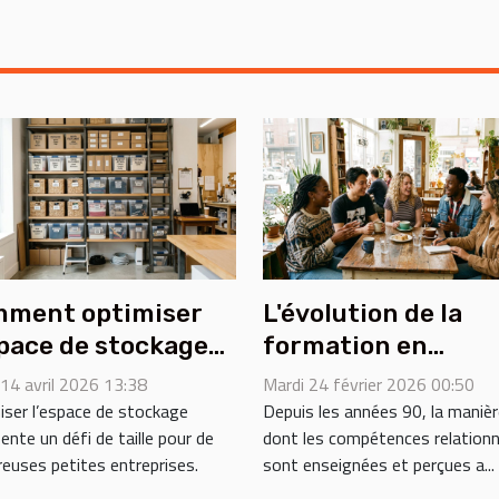
ment optimiser
L'évolution de la
space de stockage
formation en
r les petites
compétences
 14 avril 2026 13:38
Mardi 24 février 2026 00:50
reprises ?
relationnelles dep
iser l’espace de stockage
Depuis les années 90, la maniè
ente un défi de taille pour de
dont les compétences relationn
les années 90
euses petites entreprises.
sont enseignées et perçues a...