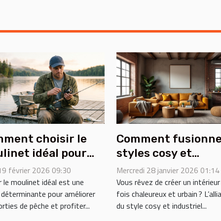
ment choisir le
Comment fusionne
linet idéal pour
styles cosy et
imiser votre
industriel dans vo
 19 février 2026 09:30
Mercredi 28 janvier 2026 01:14
érience de pêche ?
espace ?
r le moulinet idéal est une
Vous rêvez de créer un intérieur 
 déterminante pour améliorer
fois chaleureux et urbain ? L’alli
rties de pêche et profiter...
du style cosy et industriel...