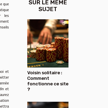
SUR LE MÊME
me que
SUJET
tique
r les
mment
nseils
uoi et
Voisin solitaire :
witter
Comment
'année
fonctionne ce site
dIn et
?
 aurez
mation
mettra