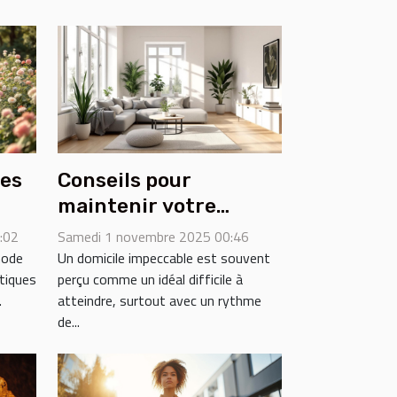
des
Conseils pour
maintenir votre
 la
domicile impeccable
:02
Samedi 1 novembre 2025 00:46
sans effort
mode
Un domicile impeccable est souvent
tiques
perçu comme un idéal difficile à
.
atteindre, surtout avec un rythme
de...