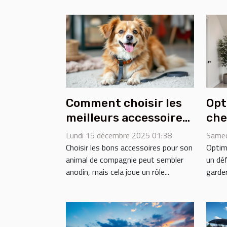
Comment choisir les
Opt
meilleurs accessoires
che
pour votre
mon
Lundi 15 décembre 2025 01:38
Samed
compagnon à quatre
eff
Choisir les bons accessoires pour son
Optimi
animal de compagnie peut sembler
un déf
pattes ?
anodin, mais cela joue un rôle...
garde