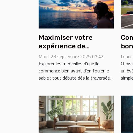
Maximiser votre
Com
expérience de
bon
traversée maritime
pou
Mardi 23 septembre 2025 07:42
Lundi
vers une île
évé
Explorer les merveilles d’une île
Choisi
commence bien avant d’en fouler le
un év
sable : tout débute dès la traversée...
simple