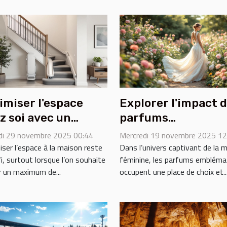
imiser l'espace
Explorer l'impact 
z soi avec un
parfums
te-escalier
emblématiques sur
i 29 novembre 2025 00:44
Mercredi 19 novembre 2025 12
icace
mode féminine
ser l’espace à la maison reste
Dans l’univers captivant de la 
i, surtout lorsque l’on souhaite
féminine, les parfums embléma
actuelle
r un maximum de...
occupent une place de choix et..