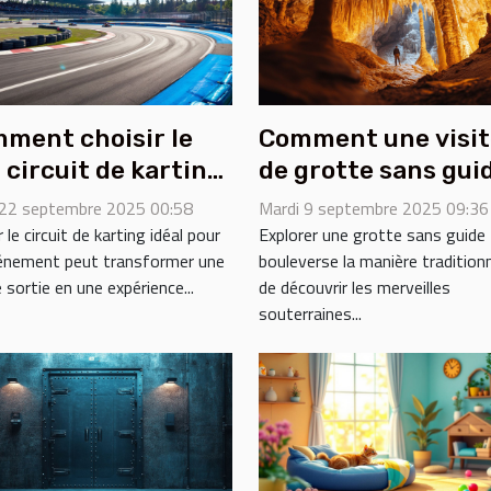
ment choisir le
Comment une visit
 circuit de karting
de grotte sans gui
r votre prochain
enrichit-elle votre
 22 septembre 2025 00:58
Mardi 9 septembre 2025 09:36
nement ?
expérience ?
r le circuit de karting idéal pour
Explorer une grotte sans guide
énement peut transformer une
bouleverse la manière traditionn
 sortie en une expérience...
de découvrir les merveilles
souterraines...