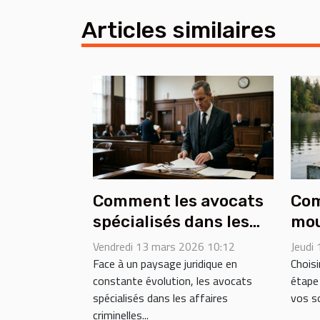
Articles similaires
Comment les avocats
Com
spécialisés dans les
mou
affaires criminelles
opt
Vendredi 13 mars 2026 10:12
Jeudi
font face aux défis
exp
Face à un paysage juridique en
Choisi
constante évolution, les avocats
étape
juridiques actuels ?
spécialisés dans les affaires
vos so
criminelles...