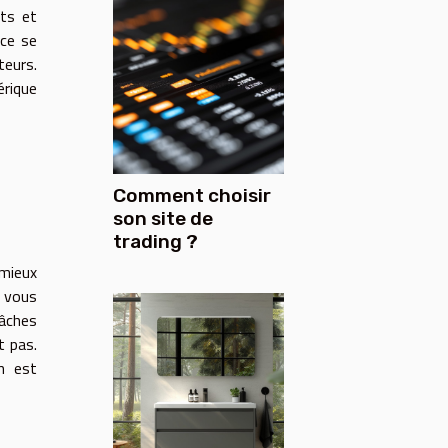
nts et
nce se
teurs.
rique
Comment choisir
son site de
trading ?
 mieux
, vous
tâches
t pas.
on est