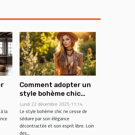
r
Comment adopter un
style bohème chic
tre
pour toutes les
Lundi 22 décembre 2025 11:14
occasions ?
à la
Le style bohème chic ne cesse de
ance
séduire par son élégance
décontractée et son esprit libre. Loin
des...