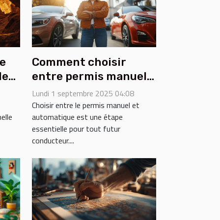
e
Comment choisir
de
entre permis manuel
et automatique ?
Lundi 1 septembre 2025 04:08
Choisir entre le permis manuel et
elle
automatique est une étape
essentielle pour tout futur
conducteur....