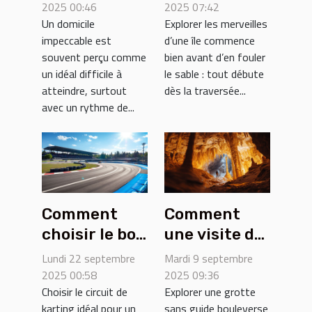
domicile
de traversée
2025 00:46
2025 07:42
Un domicile
Explorer les merveilles
impeccable
maritime
impeccable est
d’une île commence
sans effort
vers une île
souvent perçu comme
bien avant d’en fouler
un idéal difficile à
le sable : tout débute
atteindre, surtout
dès la traversée...
avec un rythme de...
Comment
Comment
choisir le bon
une visite de
circuit de
grotte sans
Lundi 22 septembre
Mardi 9 septembre
karting pour
guide
2025 00:58
2025 09:36
Choisir le circuit de
Explorer une grotte
votre
enrichit-elle
karting idéal pour un
sans guide bouleverse