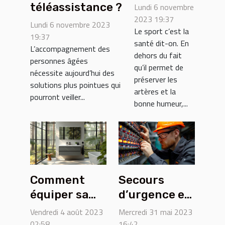
pour
téléassistance ?
Lundi 6 novembre
perdre du
2023 19:37
Lundi 6 novembre 2023
Le sport c’est la
poids ?
19:37
santé dit-on. En
L’accompagnement des
dehors du fait
personnes âgées
qu’il permet de
nécessite aujourd’hui des
préserver les
solutions plus pointues qui
artères et la
pourront veiller...
bonne humeur,...
Comment
Secours
équiper sa
d’urgence en
salle de bain
l’électricité :
Vendredi 4 août 2023
Mercredi 31 mai 2023
?
Pourquoi
02:58
16:42