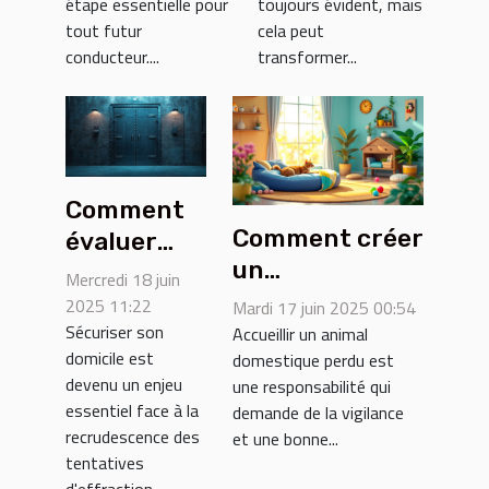
étape essentielle pour
toujours évident, mais
tout futur
cela peut
conducteur....
transformer...
Comment
Comment créer
évaluer
un
l'efficacité
Mercredi 18 juin
environnement
du
2025 11:22
Mardi 17 juin 2025 00:54
sûr pour les
Sécuriser son
blindage de
Accueillir un animal
domicile est
domestique perdu est
animaux
porte pour
devenu un enjeu
une responsabilité qui
domestiques
votre
essentiel face à la
demande de la vigilance
perdus
sécurité
recrudescence des
et une bonne...
tentatives
d'effraction....