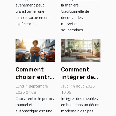
prochain
votre
événement peut
la manière
événement ?
expérience ?
transformer une
traditionnelle de
simple sortie en une
découvrir les
expérience...
merveilles
souterraines...
Comment
Comment
choisir entre
intégrer des
permis
meubles en
Lundi 1 septembre
Jeudi 14 août 2025
manuel et
bois dans un
2025 04:08
10:06
Choisir entre le permis
Intégrer des meubles
automatique
décor
manuel et
en bois dans un décor
?
moderne ?
automatique est une
moderne n’est pas