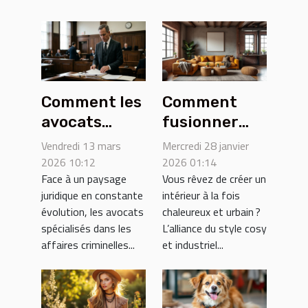
Comment les
Comment
avocats
fusionner
spécialisés
styles cosy
Vendredi 13 mars
Mercredi 28 janvier
dans les
et industriel
2026 10:12
2026 01:14
Face à un paysage
Vous rêvez de créer un
affaires
dans votre
juridique en constante
intérieur à la fois
criminelles
espace ?
évolution, les avocats
chaleureux et urbain ?
font face aux
spécialisés dans les
L’alliance du style cosy
défis
affaires criminelles...
et industriel...
juridiques
actuels ?