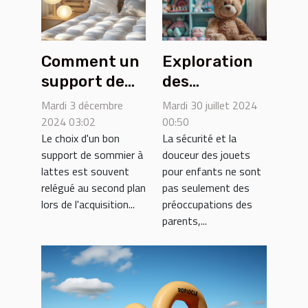
Comment un
Exploration
support de
des
sommier à
tendances
Mardi 3 décembre
Mardi 30 juillet 2024
lattes peut
des jouets
2024 03:02
00:50
Le choix d'un bon
La sécurité et la
prolonger la
doux et
support de sommier à
douceur des jouets
vie de votre
sécurisés
lattes est souvent
pour enfants ne sont
matelas
pour enfants
relégué au second plan
pas seulement des
lors de l'acquisition...
préoccupations des
parents,...