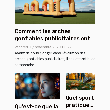
Comment les arches
gonflables publicitaires ont
évolué au fil des ans
Vendredi 17 novembre 2023 00:22
Avant de nous plonger dans l'évolution des
arches gonflables publicitaires, il est essentiel de
comprendre...
Quel sport
pratiquer
Qu’est-ce que la