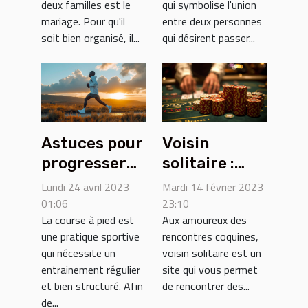
deux familles est le
qui symbolise l'union
diamant
mariage. Pour qu'il
entre deux personnes
soit bien organisé, il...
qui désirent passer...
Astuces pour
Voisin
progresser
solitaire :
en course à
Comment
Lundi 24 avril 2023
Mardi 14 février 2023
pied
fonctionne
01:06
23:10
La course à pied est
Aux amoureux des
ce site ?
une pratique sportive
rencontres coquines,
qui nécessite un
voisin solitaire est un
entrainement régulier
site qui vous permet
et bien structuré. Afin
de rencontrer des...
de...