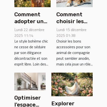
Comment
Comment
adopter un
choisir les
style bohème
meilleurs
Lundi 22 décembre
Lundi 15 décembre
chic pour
accessoires
2025 11:14
2025 01:38
Le style bohème chic
Choisir les bons
toutes les
pour votre
ne cesse de séduire
accessoires pour son
occasions ?
compagnon à
par son élégance
animal de compagnie
quatre
décontractée et son
peut sembler anodin,
pattes ?
esprit libre. Loin des...
mais cela joue un rôle...
Optimiser
Explorer
l'espace