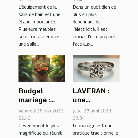
L’équipement de la
Dans un quotidien de
solliciter les
salle de bain est une
plus en plus
services d’un
étape importante.
dépendant de
électricien ?
Plusieurs meubles
l’électricité, il est
sont à installer dans
crucial d’être préparé
une salle...
face aux...
Budget
LAVERAN :
mariage :
une
combien
structure de
Vendredi 26 mai 2023
Jeudi 27 avril 2023
coûte un
vente de
02:40
02:34
L'événement le plus
Le mariage est une
mariage ?
bague de
magnifique qui réunit
pratique traditionnelle
fiançailles en