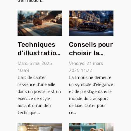
Techniques
Conseils pour
d'illustration
choisir la
et styles
limousine
Mardi 6 mai 2025
Vendredi 21 mars
populaires
parfaite pour
10:48
2025 11:22
L'art de capter
La limousine demeure
pour les
votre
l'essence d'une ville
un symbole d'élégance
posters de
événement
dans un poster est un
et de prestige dans le
villes
spécial
exercice de style
monde du transport
autant qu'un défi
de luxe. Opter pour
technique....
ce...