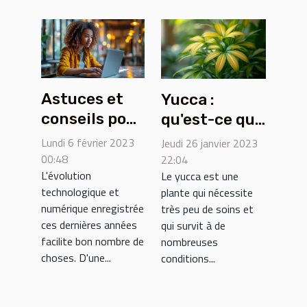
Astuces et
Yucca :
conseils pour
qu'est-ce qui
trouver du
cause le
Lundi 6 février 2023
Jeudi 26 janvier 2023
boulot sur le
jaunissement
00:48
22:04
L'évolution
Le yucca est une
net
des feuilles
technologique et
plante qui nécessite
et comment
numérique enregistrée
très peu de soins et
le traiter ?
ces dernières années
qui survit à de
facilite bon nombre de
nombreuses
choses. D'une...
conditions...