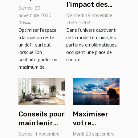
l'impact des
chez soi
Samedi 29
parfums
avec un
novembre 2025
Mercredi 19 novembre
emblématiques
00:44
2025 12:02
monte-
Optimiser l’espace
Dans l’univers captivant
sur la mode
escalier
à la maison reste
de la mode féminine, les
féminine
efficace
un défi, surtout
parfums emblématiques
actuelle
lorsque l’on
occupent une place de
souhaite garder un
choix et...
maximum de...
Conseils pour
Maximiser
maintenir
votre
votre
expérience
Samedi 1 novembre
Mardi 23 septembre