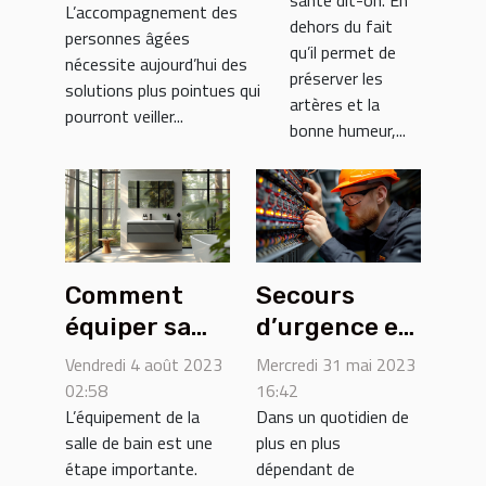
L’accompagnement des
dehors du fait
personnes âgées
qu’il permet de
nécessite aujourd’hui des
préserver les
solutions plus pointues qui
artères et la
pourront veiller...
bonne humeur,...
Comment
Secours
équiper sa
d’urgence en
salle de bain
l’électricité :
Vendredi 4 août 2023
Mercredi 31 mai 2023
?
Pourquoi
02:58
16:42
L’équipement de la
Dans un quotidien de
solliciter les
salle de bain est une
plus en plus
services d’un
étape importante.
dépendant de
électricien ?