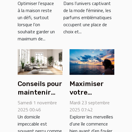
Optimiser l’espace
Dans l’univers captivant
sur la mode
escalier
à la maison reste
de la mode féminine, les
féminine
efficace
un défi, surtout
parfums emblématiques
actuelle
lorsque l’on
occupent une place de
souhaite garder un
choix et...
maximum de...
Conseils pour
Maximiser
maintenir
votre
votre
expérience
Samedi 1 novembre
Mardi 23 septembre
domicile
de traversée
2025 00:46
2025 07:42
Un domicile
Explorer les merveilles
impeccable
maritime
impeccable est
d’une île commence
sans effort
vers une île
souvent perçu comme
bien avant d’en fouler