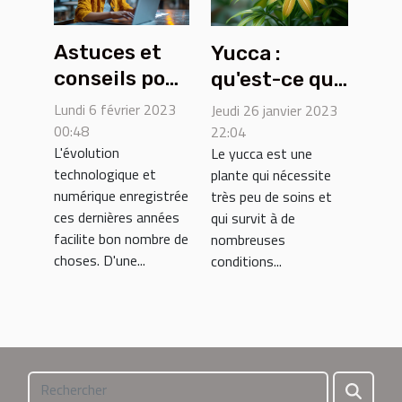
Astuces et
Yucca :
conseils pour
qu'est-ce qui
trouver du
cause le
Lundi 6 février 2023
Jeudi 26 janvier 2023
boulot sur le
jaunissement
00:48
22:04
L'évolution
Le yucca est une
net
des feuilles
technologique et
plante qui nécessite
et comment
numérique enregistrée
très peu de soins et
le traiter ?
ces dernières années
qui survit à de
facilite bon nombre de
nombreuses
choses. D'une...
conditions...