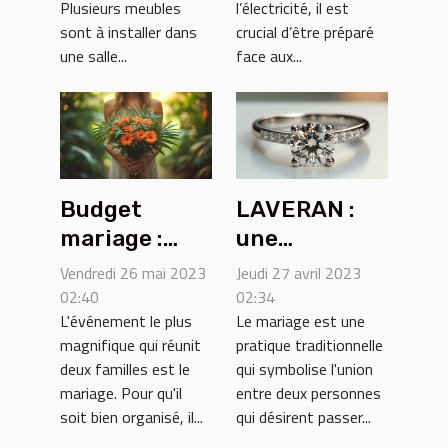
Plusieurs meubles
l’électricité, il est
sont à installer dans
crucial d’être préparé
une salle...
face aux...
Budget
LAVERAN :
mariage :
une
combien
structure de
Vendredi 26 mai 2023
Jeudi 27 avril 2023
coûte un
vente de
02:40
02:34
L'événement le plus
Le mariage est une
mariage ?
bague de
magnifique qui réunit
pratique traditionnelle
fiançailles en
deux familles est le
qui symbolise l'union
diamant
mariage. Pour qu'il
entre deux personnes
soit bien organisé, il...
qui désirent passer...