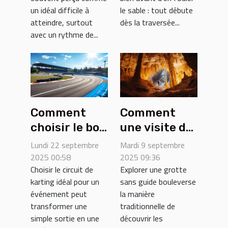
un idéal difficile à
le sable : tout débute
atteindre, surtout
dès la traversée...
avec un rythme de...
Comment
Comment
choisir le bon
une visite de
circuit de
grotte sans
Lundi 22 septembre
Mardi 9 septembre
karting pour
guide
2025 00:58
2025 09:36
Choisir le circuit de
Explorer une grotte
votre
enrichit-elle
karting idéal pour un
sans guide bouleverse
prochain
votre
événement peut
la manière
événement ?
expérience ?
transformer une
traditionnelle de
simple sortie en une
découvrir les