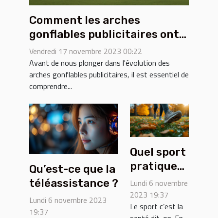
Comment les arches
gonflables publicitaires ont
évolué au fil des ans
Vendredi 17 novembre 2023 00:22
Avant de nous plonger dans l'évolution des
arches gonflables publicitaires, il est essentiel de
comprendre...
Quel sport
pratiquer
Qu’est-ce que la
pour
téléassistance ?
Lundi 6 novembre
perdre du
2023 19:37
Lundi 6 novembre 2023
Le sport c’est la
poids ?
19:37
santé dit-on. En