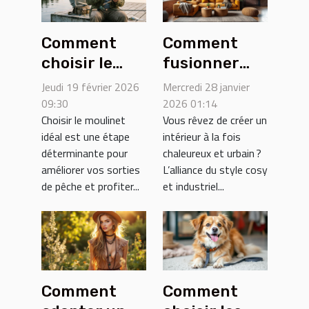
Comment
Comment
choisir le
fusionner
moulinet
styles cosy
Jeudi 19 février 2026
Mercredi 28 janvier
idéal pour
et industriel
09:30
2026 01:14
Choisir le moulinet
Vous rêvez de créer un
optimiser
dans votre
idéal est une étape
intérieur à la fois
votre
espace ?
déterminante pour
chaleureux et urbain ?
expérience
améliorer vos sorties
L’alliance du style cosy
de pêche ?
de pêche et profiter...
et industriel...
Comment
Comment