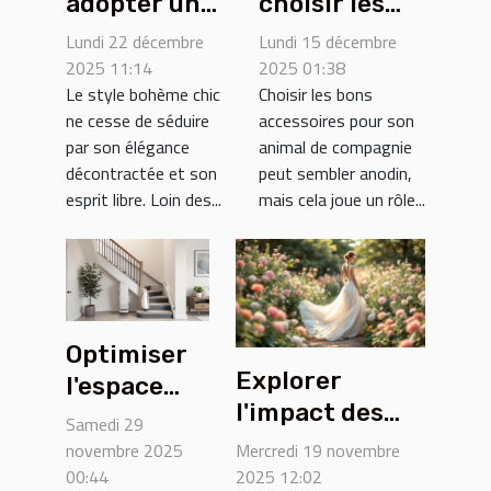
adopter un
choisir les
style bohème
meilleurs
Lundi 22 décembre
Lundi 15 décembre
chic pour
accessoires
2025 11:14
2025 01:38
Le style bohème chic
Choisir les bons
toutes les
pour votre
ne cesse de séduire
accessoires pour son
occasions ?
compagnon à
par son élégance
animal de compagnie
quatre
décontractée et son
peut sembler anodin,
pattes ?
esprit libre. Loin des...
mais cela joue un rôle...
Optimiser
Explorer
l'espace
l'impact des
chez soi
Samedi 29
parfums
avec un
novembre 2025
Mercredi 19 novembre
emblématiques
00:44
2025 12:02
monte-