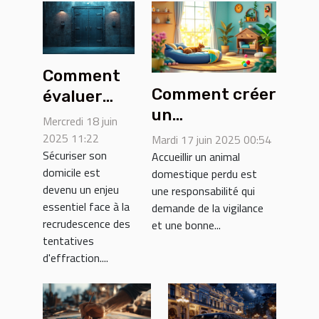
Comment
Comment créer
évaluer
un
l'efficacité
Mercredi 18 juin
environnement
du
2025 11:22
Mardi 17 juin 2025 00:54
sûr pour les
Sécuriser son
blindage de
Accueillir un animal
domicile est
domestique perdu est
animaux
porte pour
devenu un enjeu
une responsabilité qui
domestiques
votre
essentiel face à la
demande de la vigilance
perdus
sécurité
recrudescence des
et une bonne...
tentatives
d'effraction....