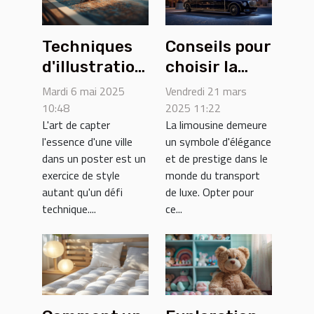
Techniques
Conseils pour
d'illustration
choisir la
et styles
limousine
Mardi 6 mai 2025
Vendredi 21 mars
populaires
parfaite pour
10:48
2025 11:22
L'art de capter
La limousine demeure
pour les
votre
l'essence d'une ville
un symbole d'élégance
posters de
événement
dans un poster est un
et de prestige dans le
villes
spécial
exercice de style
monde du transport
autant qu'un défi
de luxe. Opter pour
technique....
ce...