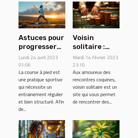
Astuces pour
Voisin
progresser
solitaire :
en course à
Comment
Lundi 24 avril 2023
Mardi 14 février 2023
pied
fonctionne
01:06
23:10
La course à pied est
Aux amoureux des
ce site ?
une pratique sportive
rencontres coquines,
qui nécessite un
voisin solitaire est un
entrainement régulier
site qui vous permet
et bien structuré. Afin
de rencontrer des...
de...