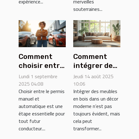
expérience...
merveilles
souterraines...
Comment
Comment
choisir entre
intégrer des
permis
meubles en
Lundi 1 septembre
Jeudi 14 août 2025
manuel et
bois dans un
2025 04:08
10:06
Choisir entre le permis
Intégrer des meubles
automatique
décor
manuel et
en bois dans un décor
?
moderne ?
automatique est une
moderne n’est pas
étape essentielle pour
toujours évident, mais
tout futur
cela peut
conducteur....
transformer...