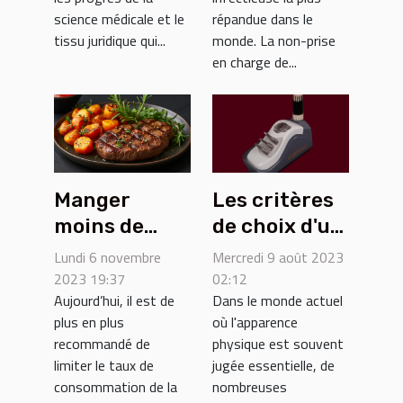
législation
science médicale et le
répandue dans le
française
tissu juridique qui...
monde. La non-prise
en charge de...
Manger
Les critères
moins de
de choix d'un
viande : quels
épilateur
Lundi 6 novembre
Mercredi 9 août 2023
bienfaits ?
électrique
2023 19:37
02:12
Aujourd’hui, il est de
Dans le monde actuel
pour les
plus en plus
où l'apparence
zones
recommandé de
physique est souvent
sensibles
limiter le taux de
jugée essentielle, de
consommation de la
nombreuses