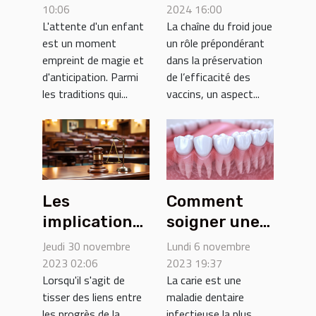
conservation
: un cadeau
2024 16:00
10:06
La chaîne du froid joue
L'attente d'un enfant
des vaccins
unique pour
un rôle prépondérant
est un moment
chaque
dans la préservation
empreint de magie et
future
de l’efficacité des
d'anticipation. Parmi
maman
vaccins, un aspect...
les traditions qui...
Les
Comment
implications
soigner une
juridiques
carie ?
Jeudi 30 novembre
Lundi 6 novembre
des avancées
2023 02:06
2023 19:37
Lorsqu'il s'agit de
La carie est une
médicales
tisser des liens entre
maladie dentaire
sur la
les progrès de la
infectieuse la plus