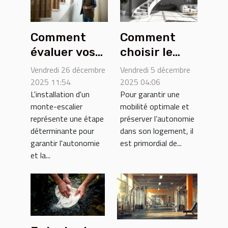
Comment
Comment
évaluer vos
choisir le
besoins
monte-
Vendredi 26 décembre
Vendredi 5 décembre
avant
escalier
2025 11:54
2025 04:06
L'installation d'un
Pour garantir une
l'installation
adapté à vos
monte-escalier
mobilité optimale et
d'un monte-
besoins ?
représente une étape
préserver l’autonomie
escalier ?
déterminante pour
dans son logement, il
garantir l'autonomie
est primordial de...
et la...