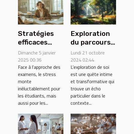
Stratégies
Exploration
efficaces
du parcours
pour gérer le
"Se
Dimanche 5 janvier
Lundi 21 octobre
stress des
rapprocher
2025 00:36
2024 02:44
Face à l'approche des
L'exploration de soi
examens
de Soi" en
examens, le stress
est une quête intime
pour les
thérapie
monte
et transformative qui
enseignants
inéluctablement pour
trouve un écho
les étudiants, mais
particulier dans le
aussi pour les...
contexte...