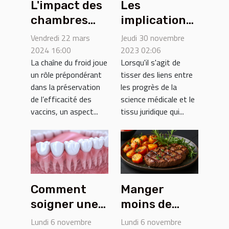
L'impact des
Les
chambres
implications
froides sur la
juridiques
Vendredi 22 mars
Jeudi 30 novembre
conservation
des avancées
2024 16:00
2023 02:06
La chaîne du froid joue
Lorsqu'il s'agit de
des vaccins
médicales
un rôle prépondérant
tisser des liens entre
sur la
dans la préservation
les progrès de la
législation
de l’efficacité des
science médicale et le
française
vaccins, un aspect...
tissu juridique qui...
Comment
Manger
soigner une
moins de
carie ?
viande : quels
Lundi 6 novembre
Lundi 6 novembre