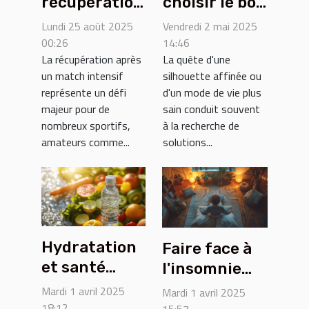
récupération
choisir le bon
après un
type de
Lundi 25 août 2025
Vendredi 2 mai 2025
match
coupe-faim
00:26
14:46
La récupération après
La quête d'une
intensif :
selon votre
un match intensif
silhouette affinée ou
techniques
profil et
représente un défi
d'un mode de vie plus
et conseils
besoins
majeur pour de
sain conduit souvent
nombreux sportifs,
à la recherche de
amateurs comme...
solutions...
Hydratation
Faire face à
et santé
l'insomnie
découvrez
sans
Mardi 1 avril 2025
Mardi 1 avril 2025
les mythes et
médicaments
18:12
15:57