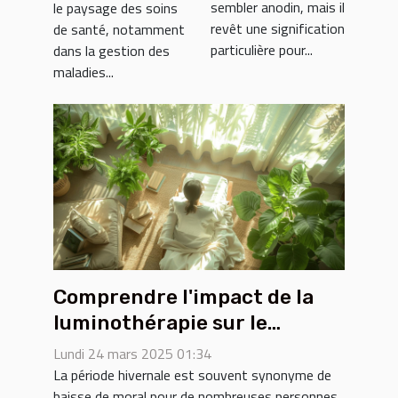
sembler anodin, mais il
le paysage des soins
enfants
des maladies
revêt une signification
de santé, notamment
chroniques
particulière pour...
dans la gestion des
maladies...
Comprendre l'impact de la
luminothérapie sur le
trouble affectif saisonnier
Lundi 24 mars 2025 01:34
La période hivernale est souvent synonyme de
baisse de moral pour de nombreuses personnes,