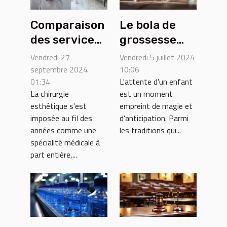
Comparaison
Le bola de
des services
grossesse
offerts par
personnalisé
Vendredi 27
Vendredi 5 juillet 2024
les
: un cadeau
septembre 2024
10:06
01:34
L'attente d'un enfant
principales
unique pour
La chirurgie
est un moment
cliniques de
chaque
esthétique s'est
empreint de magie et
chirurgie
future
imposée au fil des
d'anticipation. Parmi
esthétique
maman
années comme une
les traditions qui...
spécialité médicale à
part entière,...