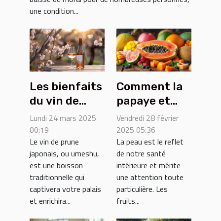
une condition...
Les bienfaits
Comment la
du vin de
papaye et
prune
d'autres
Lundi 24 mars 2025
Vendredi 28 février
japonais et
fruits
00:19
2025 05:36
Le vin de prune
La peau est le reflet
conseils de
tropicaux
japonais, ou umeshu,
de notre santé
dégustation
améliorent la
est une boisson
intérieure et mérite
santé de la
traditionnelle qui
une attention toute
peau
captivera votre palais
particulière. Les
et enrichira...
fruits...