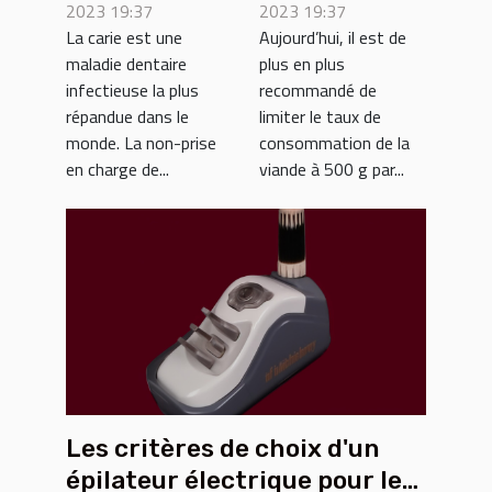
bienfaits ?
2023 19:37
2023 19:37
La carie est une
Aujourd’hui, il est de
maladie dentaire
plus en plus
infectieuse la plus
recommandé de
répandue dans le
limiter le taux de
monde. La non-prise
consommation de la
en charge de...
viande à 500 g par...
Les critères de choix d'un
épilateur électrique pour les